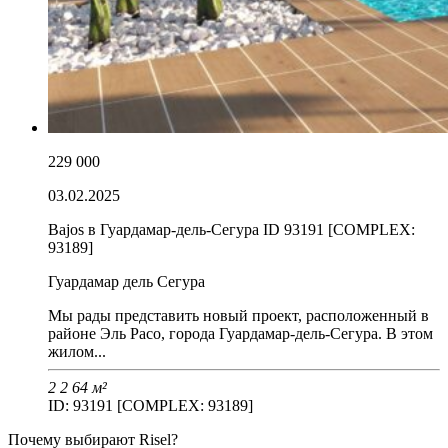
229 000
03.02.2025
Bajos в Гуардамар-дель-Сегура ID 93191 [COMPLEX:
93189]
Гуардамар дель Сегура
Мы рады представить новый проект, расположенный в
районе Эль Расо, города Гуардамар-дель-Сегура. В этом
жилом...
2
2
64 м²
ID: 93191 [COMPLEX: 93189]
Почему выбирают Risel?