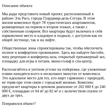
Описание объекта
Мы рады представить новый проект, расположенный в
районе Эль Расо, города Гуардамар-дель-Сегура. В этом
жилом комплексе будет 78 туристических апартаментов,
размещенных на первом и втором этажах, а также с
собственным солярием. Все квартиры будут включать в себя
парковочное место и кладовую в подвале, с доступом как по
общей лестнице, так и на лифте.
Общественные зоны спроектированы так, чтобы обеспечить
полное и комфортное проживание. Здесь вы найдете бассейн,
зону рецепции и конференц-зала, открытый тренажерный зал,
площадку для игры в петанк, мини-гольф и спа-центр.
Располагайтесь в уютном уголке на побережье, где ухоженные
пляжи находятся всего в нескольких минутах от комплекса.
Это идеальное место для тех, кто ищет гармонию с природой,
не теряя при этом связи с городской жизнью. Комплекс
предлагает квартиры в ценовом диапазоне от 202 000 € до 240
000 €, площадью от 64 м² до 82 м² и с количеством спален от
двух до трех.
Понравился объект?