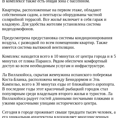
В комплексе также есть общая зона с бассейном.
Квартиры, расположенные на первом этаже, обладают
собственным садом, а пентхаусы оборудованы частной
солярийной террасой. Все жильё включает в себя гараж и
кладовую. Для удобства жителям установлена система
видеодомофонов.
Предусмотрена предустановка системы кондиционирования
воздуха, с разводкой по всем помещениям квартир. Также
имеется система вытяжной вентиляции.
Комплекс находится всего в 10 минутах от центра города и в 5
минутах от пляжа Параисо. Рядом обеспечен комфортный
доступ ко всем необходимым услугам и инфраструктуре.
Ла Виллахойоса, скрытая жемчужина испанского побережья
Коста-Бланка, расположена между Бенидормом и Эль
Кампельо, всего в 30 минутах езды от ближайшего аэропорта.
В последние годы этот красочный рыбацкий городок стал
популярным среди владельцев второго жилья и туристов. Ла
Виллахойоса радует гостей длинными песчаными пляжами и
узкими красочными улицами исторического центра.
Сегодня в городе проживает свыше тридцати тысяч человек, а
его уникальная архитектура вдохновляет многочисленных