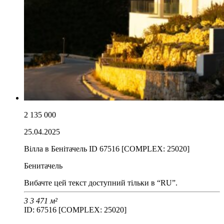
2 135 000
25.04.2025
Вілла в Бенітачель ID 67516 [COMPLEX: 25020]
Бенитачель
Вибачте цей текст доступний тільки в “RU”.
3
3
471 м²
ID: 67516 [COMPLEX: 25020]