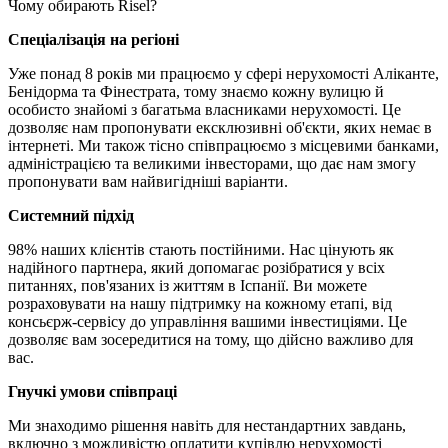
Чому обирають Risel?
Спеціалізація на регіоні
Уже понад 8 років ми працюємо у сфері нерухомості Аліканте,
Бенідорма та Фінестрата, тому знаємо кожну вулицю й
особисто знайомі з багатьма власниками нерухомості. Це
дозволяє нам пропонувати ексклюзивні об'єкти, яких немає в
інтернеті. Ми також тісно співпрацюємо з місцевими банками,
адміністрацією та великими інвесторами, що дає нам змогу
пропонувати вам найвигідніші варіанти.
Системний підхід
98% наших клієнтів стають постійними. Нас цінують як
надійного партнера, який допомагає розібратися у всіх
питаннях, пов'язаних із життям в Іспанії. Ви можете
розраховувати на нашу підтримку на кожному етапі, від
консьєрж-сервісу до управління вашими інвестиціями. Це
дозволяє вам зосередитися на тому, що дійсно важливо для
вас.
Гнучкі умови співпраці
Ми знаходимо рішення навіть для нестандартних завдань,
включно з можливістю оплатити купівлю нерухомості