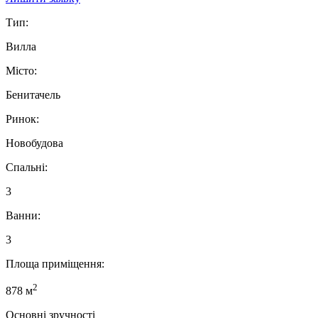
Тип:
Вилла
Місто:
Бенитачель
Ринок:
Новобудова
Спальні:
3
Ванни:
3
Площа приміщення:
2
878 м
Основні зручності