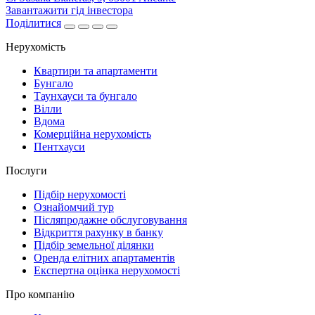
Завантажити гід інвестора
Поділитися
Нерухомість
Квартири та апартаменти
Бунгало
Таунхауси та бунгало
Вілли
Вдома
Комерційна нерухомість
Пентхауси
Послуги
Підбір нерухомості
Ознайомчий тур
Післяпродажне обслуговування
Відкриття рахунку в банку
Підбір земельної ділянки
Оренда елітних апартаментів
Експертна оцінка нерухомості
Про компанію