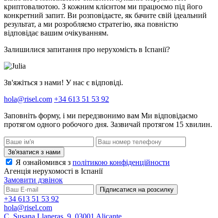
криптовалютою. З кожним клієнтом ми працюємо під його
конкретний запит. Ви розповідаєте, як бачите свій ідеальний
результат, а ми розробляємо стратегію, яка повністю
відповідає вашим очікуванням.
Залишилися запитання про нерухомість в Іспанії?
Зв'яжіться з нами! У нас є відповіді.
hola@risel.com
+34 613 51 53 92
Заповніть форму, і ми передзвонимо вам
Ми відповідаємо
протягом одного робочого дня. Зазвичай протягом 15 хвилин.
Зв'язатися з нами
Я ознайомився з
політикою конфіденційности
Агенція нерухомості в Іспанії
Замовити дзвінок
Підписатися на розсилку
+34 613 51 53 92
hola@risel.com
C. Susana Llaneras, 9, 03001 Alicante