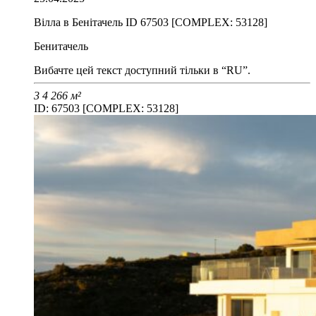
Вілла в Бенітачель ID 67503 [COMPLEX: 53128]
Бенитачель
Вибачте цей текст доступний тільки в “RU”.
3
4
266 м²
ID: 67503 [COMPLEX: 53128]