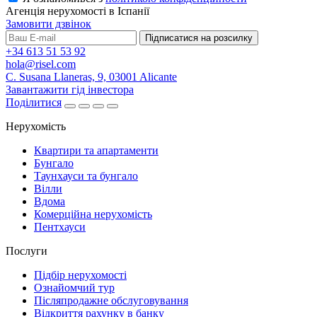
Агенція нерухомості в Іспанії
Замовити дзвінок
Підписатися на розсилку
+34 613 51 53 92
hola@risel.com
C. Susana Llaneras, 9, 03001 Alicante
Завантажити гід інвестора
Поділитися
Нерухомість
Квартири та апартаменти
Бунгало
Таунхауси та бунгало
Вілли
Вдома
Комерційна нерухомість
Пентхауси
Послуги
Підбір нерухомості
Ознайомчий тур
Післяпродажне обслуговування
Відкриття рахунку в банку