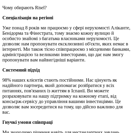
Чому обирають Risel?
Спеціалізація на регіоні
Уже понад 8 років ми працюємо у сфері нерухомості Аліканте,
Бенідорма та Фінестрата, тому знаємо кожну вулицю й
особисто знайомі з багатьма власниками нерухомості. Це
дозволяє нам пропонувати ексклюзивні об'єкти, яких немає в
інтернеті. Ми також тісно співпрацюємо з місцевими банками,
адміністрацією та великими інвесторами, що дає нам змогу
пропонувати вам найвигідніші варіанти.
Системний підхід
98% наших клієнтів стають постійними. Нас цінують як
надійного партнера, який допомагає розібратися у всіх
питаннях, пов'язаних із життям в Іспанії. Ви можете
розраховувати на нашу підтримку на кожному етапі, від
консьєрж-сервісу до управління вашими інвестиціями. Це
дозволяє вам зосередитися на тому, що дійсно важливо для
вас.
Гнучкі умови співпраці
Ми знаходимо рішення навіть для нестандартних завдань,