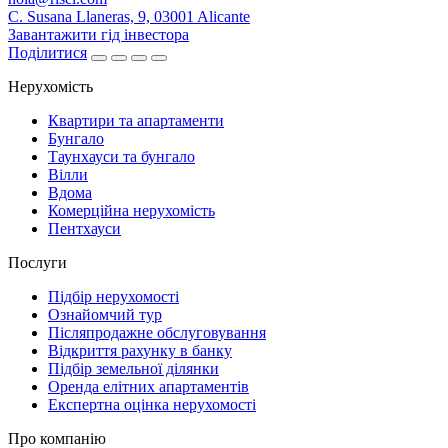
C. Susana Llaneras, 9, 03001 Alicante
Завантажити гід інвестора
Поділитися
Нерухомість
Квартири та апартаменти
Бунгало
Таунхауси та бунгало
Вілли
Вдома
Комерційна нерухомість
Пентхауси
Послуги
Підбір нерухомості
Ознайомчий тур
Післяпродажне обслуговування
Відкриття рахунку в банку
Підбір земельної ділянки
Оренда елітних апартаментів
Експертна оцінка нерухомості
Про компанію