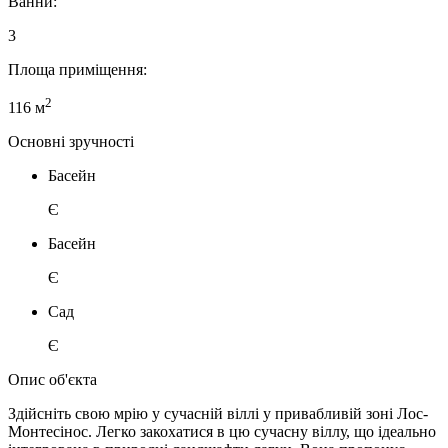
Ванни:
3
Площа приміщення:
2
116 м
Основні зручності
Басейн
Є
Басейн
Є
Сад
Є
Опис об'єкта
Здійсніть свою мрію у сучасній віллі у привабливій зоні Лос-
Монтесінос. Легко закохатися в цю сучасну віллу, що ідеально