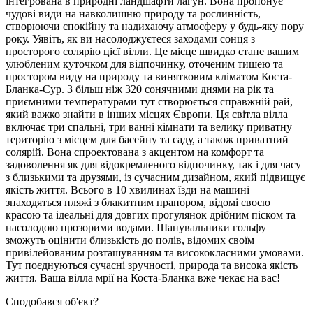
інтегрована в природні ландшафти лагун. Вона пропонує
чудові види на навколишню природу та рослинність,
створюючи спокійну та надихаючу атмосферу у будь-яку пору
року. Уявіть, як ви насолоджуєтеся заходами сонця з
просторого солярію цієї вілли. Це місце швидко стане вашим
улюбленим куточком для відпочинку, оточеним тишею та
простором виду на природу та винятковим кліматом Коста-
Бланка-Сур. З більш ніж 320 сонячними днями на рік та
приємними температурами тут створюється справжній рай,
який важко знайти в інших місцях Європи. Ця світла вілла
включає три спальні, три ванні кімнати та велику приватну
територію з місцем для басейну та саду, а також приватний
солярій. Вона спроектована з акцентом на комфорт та
задоволення як для відокремленого відпочинку, так і для часу
з близькими та друзями, із сучасним дизайном, який підвищує
якість життя. Всього в 10 хвилинах їзди на машині
знаходяться пляжі з блакитним прапором, відомі своєю
красою та ідеальні для довгих прогулянок дрібним піском та
насолодою прозорими водами. Шанувальники гольфу
зможуть оцінити близькість до полів, відомих своїм
привілейованим розташуванням та висококласними умовами.
Тут поєднуються сучасні зручності, природа та висока якість
життя. Ваша вілла мрії на Коста-Бланка вже чекає на вас!
Сподобався об'єкт?