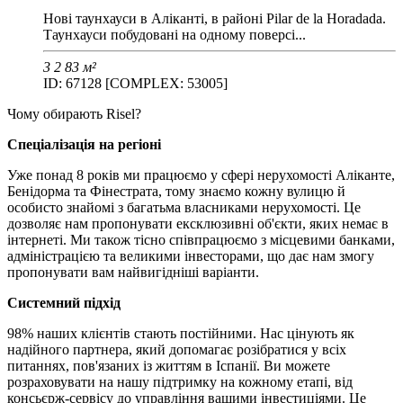
Нові таунхауси в Аліканті, в районі Pilar de la Horadada.
Таунхауси побудовані на одному поверсі...
3
2
83 м²
ID: 67128 [COMPLEX: 53005]
Чому обирають Risel?
Спеціалізація на регіоні
Уже понад 8 років ми працюємо у сфері нерухомості Аліканте,
Бенідорма та Фінестрата, тому знаємо кожну вулицю й
особисто знайомі з багатьма власниками нерухомості. Це
дозволяє нам пропонувати ексклюзивні об'єкти, яких немає в
інтернеті. Ми також тісно співпрацюємо з місцевими банками,
адміністрацією та великими інвесторами, що дає нам змогу
пропонувати вам найвигідніші варіанти.
Системний підхід
98% наших клієнтів стають постійними. Нас цінують як
надійного партнера, який допомагає розібратися у всіх
питаннях, пов'язаних із життям в Іспанії. Ви можете
розраховувати на нашу підтримку на кожному етапі, від
консьєрж-сервісу до управління вашими інвестиціями. Це