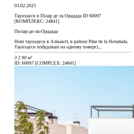
03.02.2025
Таунхауси в Пілар де ла Орадада ID 60097
[КОМПЛЕКС: 24841]
Пилар-де-ла-Орадада
Нові таунхауси в Аліканті, в районі Pilar de la Horadada.
Таунхауси побудовані на одному поверсі...
3
2
90 м²
ID: 60097 [COMPLEX: 24841]