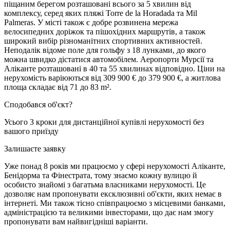
піщаним берегом розташовані всього за 5 хвилин від
комплексу, серед яких пляжі Torre de la Horadada та Mil
Palmeras. У місті також є добре розвинена мережа
велосипедних доріжок та пішохідних маршрутів, а також
широкий вибір різноманітних спортивних активностей.
Неподалік відоме поле для гольфу з 18 лунками, до якого
можна швидко дістатися автомобілем. Аеропорти Мурсії та
Аліканте розташовані в 40 та 55 хвилинах відповідно. Ціни на
нерухомість варіюються від 309 900 € до 379 900 €, а житлова
площа складає від 71 до 83 m².
Сподобався об'єкт?
Усього 3 кроки для дистанційної купівлі нерухомості без
вашого приїзду
Залишаєте заявку
Уже понад 8 років ми працюємо у сфері нерухомості Аліканте,
Бенідорма та Фінестрата, тому знаємо кожну вулицю й
особисто знайомі з багатьма власниками нерухомості. Це
дозволяє нам пропонувати ексклюзивні об'єкти, яких немає в
інтернеті. Ми також тісно співпрацюємо з місцевими банками,
адміністрацією та великими інвесторами, що дає нам змогу
пропонувати вам найвигідніші варіанти.