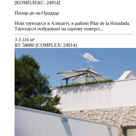
[КОМПЛЕКС: 24914]
Пилар-де-ла-Орадада
Нові таунхауси в Аліканті, в районі Pilar de la Horadada.
Таунхауси побудовані на одному поверсі...
3
3
116 м²
ID: 58880 [COMPLEX: 24914]