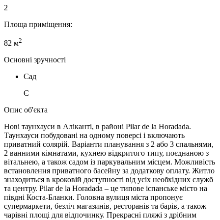
2
Площа приміщення:
2
82 м
Основні зручності
Сад
Є
Опис об'єкта
Нові таунхауси в Аліканті, в районі Pilar de la Horadada.
Таунхауси побудовані на одному поверсі і включають
приватний солярій. Варіанти планування з 2 або 3 спальнями,
2 ванними кімнатами, кухнею відкритого типу, поєднаною з
вітальнею, а також садом із паркувальним місцем. Можливість
встановлення приватного басейну за додаткову оплату. Житло
знаходиться в кроковій доступності від усіх необхідних служб
та центру. Pilar de la Horadada – це типове іспанське місто на
півдні Коста-Бланки. Головна вулиця міста пропонує
супермаркети, безліч магазинів, ресторанів та барів, а також
чарівні площі для відпочинку. Прекрасні пляжі з дрібним