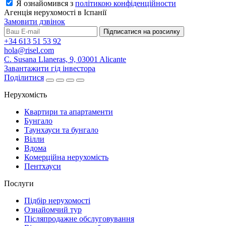
Я ознайомився з
політикою конфіденційности
Агенція нерухомості в Іспанії
Замовити дзвінок
Підписатися на розсилку
+34 613 51 53 92
hola@risel.com
C. Susana Llaneras, 9, 03001 Alicante
Завантажити гід інвестора
Поділитися
Нерухомість
Квартири та апартаменти
Бунгало
Таунхауси та бунгало
Вілли
Вдома
Комерційна нерухомість
Пентхауси
Послуги
Підбір нерухомості
Ознайомчий тур
Післяпродажне обслуговування