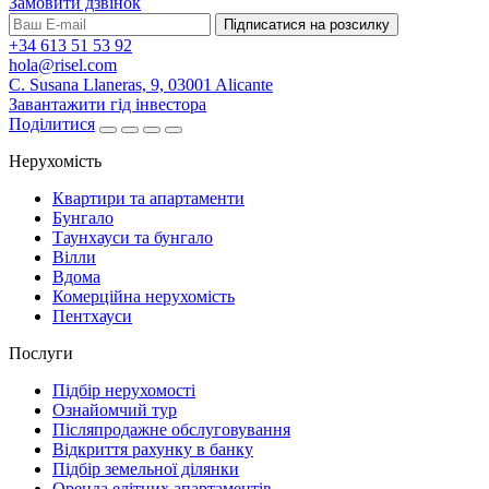
Замовити дзвінок
Підписатися на розсилку
+34 613 51 53 92
hola@risel.com
C. Susana Llaneras, 9, 03001 Alicante
Завантажити гід інвестора
Поділитися
Нерухомість
Квартири та апартаменти
Бунгало
Таунхауси та бунгало
Вілли
Вдома
Комерційна нерухомість
Пентхауси
Послуги
Підбір нерухомості
Ознайомчий тур
Післяпродажне обслуговування
Відкриття рахунку в банку
Підбір земельної ділянки
Оренда елітних апартаментів