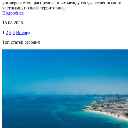
университетов, распределенных между государственными и
частными, по всей территории...
Подробнее
15.08.2025
Навигация
1
2
3
4
Вперед
по
Топ статей сегодня
записям