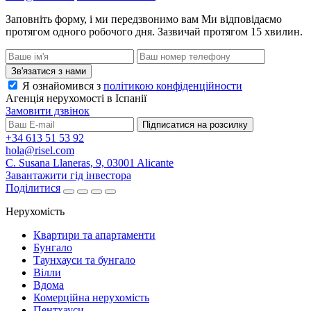
Заповніть форму, і ми передзвонимо вам
Ми відповідаємо
протягом одного робочого дня. Зазвичай протягом 15 хвилин.
Зв'язатися з нами
Я ознайомився з
політикою конфіденційности
Агенція нерухомості в Іспанії
Замовити дзвінок
Підписатися на розсилку
+34 613 51 53 92
hola@risel.com
C. Susana Llaneras, 9, 03001 Alicante
Завантажити гід інвестора
Поділитися
Нерухомість
Квартири та апартаменти
Бунгало
Таунхауси та бунгало
Вілли
Вдома
Комерційна нерухомість
Пентхауси