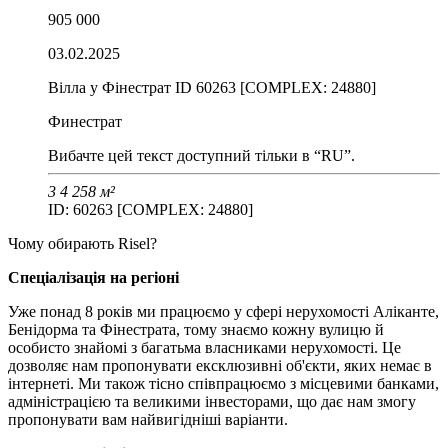
905 000
03.02.2025
Вілла у Фінестрат ID 60263 [COMPLEX: 24880]
Финестрат
Вибачте цей текст доступний тільки в “RU”.
3
4
258 м²
ID: 60263 [COMPLEX: 24880]
Чому обирають Risel?
Спеціалізація на регіоні
Уже понад 8 років ми працюємо у сфері нерухомості Аліканте,
Бенідорма та Фінестрата, тому знаємо кожну вулицю й
особисто знайомі з багатьма власниками нерухомості. Це
дозволяє нам пропонувати ексклюзивні об'єкти, яких немає в
інтернеті. Ми також тісно співпрацюємо з місцевими банками,
адміністрацією та великими інвесторами, що дає нам змогу
пропонувати вам найвигідніші варіанти.