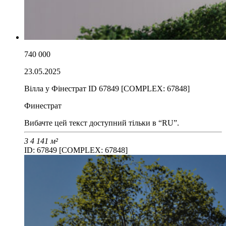
740 000
23.05.2025
Вілла у Фінестрат ID 67849 [COMPLEX: 67848]
Финестрат
Вибачте цей текст доступний тільки в “RU”.
3
4
141 м²
ID: 67849 [COMPLEX: 67848]