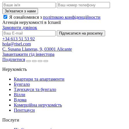
Зв'язатися з нами
Я ознайомився з
політикою конфіденційности
Агенція нерухомості в Іспанії
Замовити дзвінок
Підписатися на розсилку
+34 613 51 53 92
hola@risel.com
C. Susana Llaneras, 9, 03001 Alicante
Завантажити гід інвестора
Поділитися
Нерухомість
Квартири та апартаменти
Бунгало
Таунхауси та бунгало
Вілли
Вдома
Комерційна нерухомість
Пентхауси
Послуги