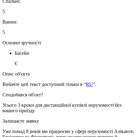
Спальні:
5
Ванни:
5
Основні зручності
Басейн
Є
Опис об'єкта
Вибачте цей текст доступний тільки в “
RU
”.
Сподобався об'єкт?
Усього 3 кроки для дистанційної купівлі нерухомості без
вашого приїзду
Залишаєте заявку
Уже понад 8 років ми працюємо у сфері нерухомості Аліканте,
Бенідорма та Фінестрата, тому знаємо кожну вулицю й