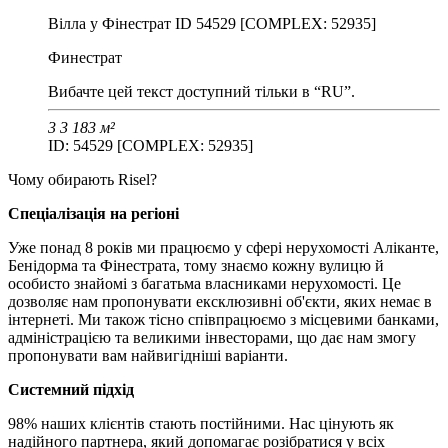
Вілла у Фінестрат ID 54529 [COMPLEX: 52935]
Финестрат
Вибачте цей текст доступний тільки в “RU”.
3
3
183 м²
ID: 54529 [COMPLEX: 52935]
Чому обирають Risel?
Спеціалізація на регіоні
Уже понад 8 років ми працюємо у сфері нерухомості Аліканте,
Бенідорма та Фінестрата, тому знаємо кожну вулицю й
особисто знайомі з багатьма власниками нерухомості. Це
дозволяє нам пропонувати ексклюзивні об'єкти, яких немає в
інтернеті. Ми також тісно співпрацюємо з місцевими банками,
адміністрацією та великими інвесторами, що дає нам змогу
пропонувати вам найвигідніші варіанти.
Системний підхід
98% наших клієнтів стають постійними. Нас цінують як
надійного партнера, який допомагає розібратися у всіх