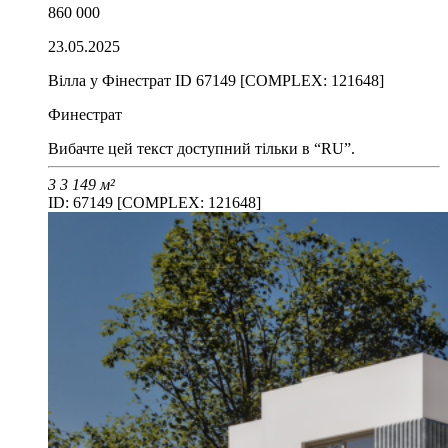
860 000
23.05.2025
Вілла у Фінестрат ID 67149 [COMPLEX: 121648]
Финестрат
Вибачте цей текст доступний тільки в “RU”.
3
3
149 м²
ID: 67149 [COMPLEX: 121648]