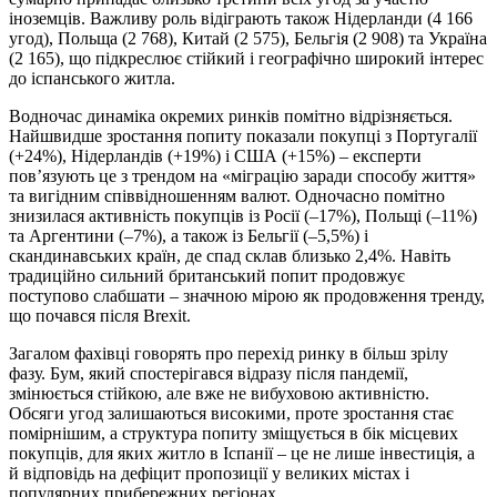
іноземців. Важливу роль відіграють також Нідерланди (4 166
угод), Польща (2 768), Китай (2 575), Бельгія (2 908) та Україна
(2 165), що підкреслює стійкий і географічно широкий інтерес
до іспанського житла.
Водночас динаміка окремих ринків помітно відрізняється.
Найшвидше зростання попиту показали покупці з Португалії
(+24%), Нідерландів (+19%) і США (+15%) – експерти
пов’язують це з трендом на «міграцію заради способу життя»
та вигідним співвідношенням валют. Одночасно помітно
знизилася активність покупців із Росії (–17%), Польщі (–11%)
та Аргентини (–7%), а також із Бельгії (–5,5%) і
скандинавських країн, де спад склав близько 2,4%. Навіть
традиційно сильний британський попит продовжує
поступово слабшати – значною мірою як продовження тренду,
що почався після Brexit.
Загалом фахівці говорять про перехід ринку в більш зрілу
фазу. Бум, який спостерігався відразу після пандемії,
змінюється стійкою, але вже не вибуховою активністю.
Обсяги угод залишаються високими, проте зростання стає
помірнішим, а структура попиту зміщується в бік місцевих
покупців, для яких житло в Іспанії – це не лише інвестиція, а
й відповідь на дефіцит пропозиції у великих містах і
популярних прибережних регіонах.