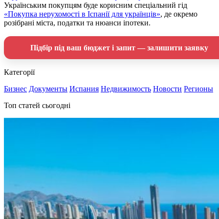
Українським покупцям буде корисним спеціальний гід
«Покупка нерухомості в Іспанії для українців»
, де окремо
розібрані міста, податки та нюанси іпотеки.
Підбір під ваш бюджет і запит — залишити заявку
Категорії
Бизнес
Документы
Испания
Недвижимость
Новости
Регионы
Топ статей сьогодні