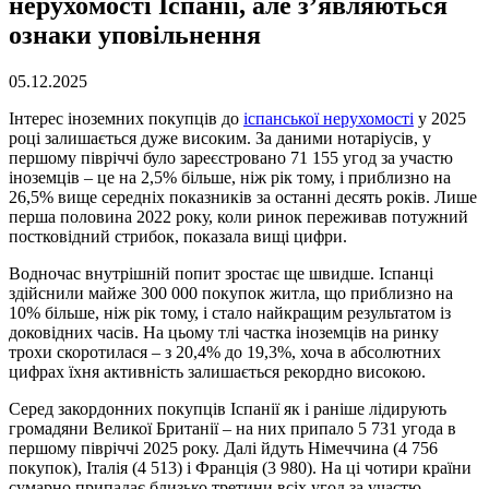
нерухомості Іспанії, але з’являються
ознаки уповільнення
05.12.2025
Інтерес іноземних покупців до
іспанської нерухомості
у 2025
році залишається дуже високим. За даними нотаріусів, у
першому півріччі було зареєстровано 71 155 угод за участю
іноземців – це на 2,5% більше, ніж рік тому, і приблизно на
26,5% вище середніх показників за останні десять років. Лише
перша половина 2022 року, коли ринок переживав потужний
постковідний стрибок, показала вищі цифри.
Водночас внутрішній попит зростає ще швидше. Іспанці
здійснили майже 300 000 покупок житла, що приблизно на
10% більше, ніж рік тому, і стало найкращим результатом із
доковідних часів. На цьому тлі частка іноземців на ринку
трохи скоротилася – з 20,4% до 19,3%, хоча в абсолютних
цифрах їхня активність залишається рекордно високою.
Серед закордонних покупців Іспанії як і раніше лідирують
громадяни Великої Британії – на них припало 5 731 угода в
першому півріччі 2025 року. Далі йдуть Німеччина (4 756
покупок), Італія (4 513) і Франція (3 980). На ці чотири країни
сумарно припадає близько третини всіх угод за участю