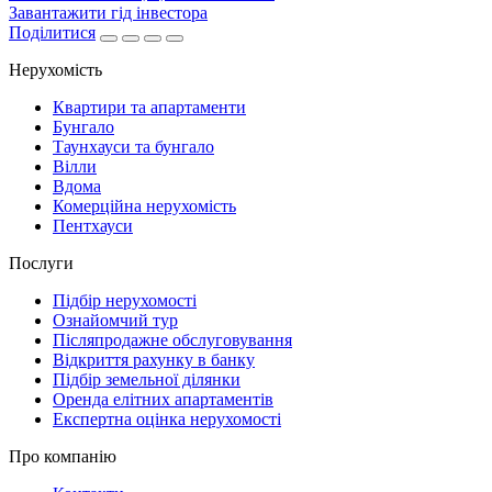
Завантажити гід інвестора
Поділитися
Нерухомість
Квартири та апартаменти
Бунгало
Таунхауси та бунгало
Вілли
Вдома
Комерційна нерухомість
Пентхауси
Послуги
Підбір нерухомості
Ознайомчий тур
Післяпродажне обслуговування
Відкриття рахунку в банку
Підбір земельної ділянки
Оренда елітних апартаментів
Експертна оцінка нерухомості
Про компанію