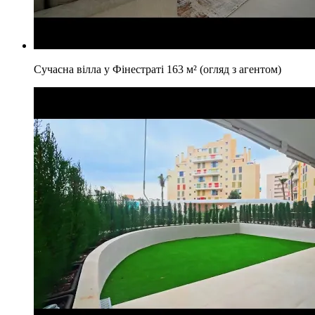
Сучасна вілла у Фінестраті 163 м² (огляд з агентом)