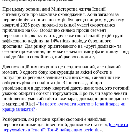
При цьому останні дані Міністерства житла Іспанії
сигналізують про можливе охолодження. Хоча загалом за
перше півріччя попит іноземців був дещо вищим, у другому
кварталі 2025 року продажі за їхньої участі скоротилися
приблизно на 6%. Особливо сильно просів сегмент
нерезидентів, які купують друге житло в Іспанії: у цій групі
зафіксовано падіння на 14% після періоду бурхливого
зростання. Для ринку, орієнтованого на «другі домівки» та
сезонне проживання, це може означати зміну фази циклу – від
ралі до більш спокійного, вибіркового попиту.
Для потенційних покупців це неоднозначний, але цікавий
момент. З одного боку, конкуренція за якісні об’єкти в
популярних регіонах залишається високою, і аналітики не
очікують різкого падіння цін. З іншого – дані про
уповільнення в другому кварталі дають шанс тим, хто готовий
уважно обирати об’єкт і торгуватися. Про те, чи варто чекати
поліпшення умов або діяти вже зараз, докладно розповідається
в матеріалі Risel «
Чи варто купувати житло в Іспанії зараз чи
краще зачекати?
».
Розібратися, які регіони країни сьогодні є найбільш
перспективними для інвестицій, допоможе стаття «
Де купити
нерухомість в Іспанії: Топ-8 найкращих регіонів
».