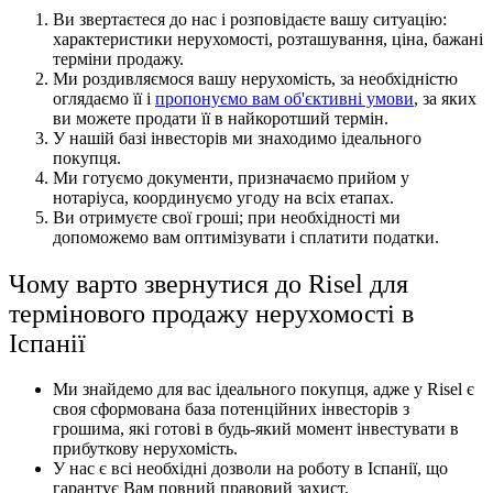
Ви звертаєтеся до нас і розповідаєте вашу ситуацію:
характеристики нерухомості, розташування, ціна, бажані
терміни продажу.
Ми роздивляємося вашу нерухомість, за необхідністю
оглядаємо її і
пропонуємо вам об'єктивні умови
, за яких
ви можете продати її в найкоротший термін.
У нашій базі інвесторів ми знаходимо ідеального
покупця.
Ми готуємо документи, призначаємо прийом у
нотаріуса, координуємо угоду на всіх етапах.
Ви отримуєте свої гроші; при необхідності ми
допоможемо вам оптимізувати і сплатити податки.
Чому варто звернутися до Risel для
термінового продажу нерухомості в
Іспанії
Ми знайдемо для вас ідеального покупця, адже у Risel є
своя сформована база потенційних інвесторів з
грошима, які готові в будь-який момент інвестувати в
прибуткову нерухомість.
У нас є всі необхідні дозволи на роботу в Іспанії, що
гарантує Вам повний правовий захист.