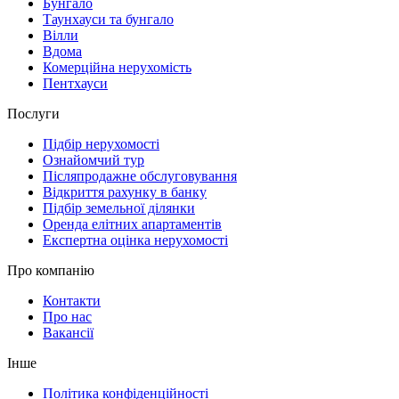
Бунгало
Таунхауси та бунгало
Вілли
Вдома
Комерційна нерухомість
Пентхауси
Послуги
Підбір нерухомості
Ознайомчий тур
Післяпродажне обслуговування
Відкриття рахунку в банку
Підбір земельної ділянки
Оренда елітних апартаментів
Експертна оцінка нерухомості
Про компанію
Контакти
Про нас
Вакансії
Інше
Політика конфіденційності